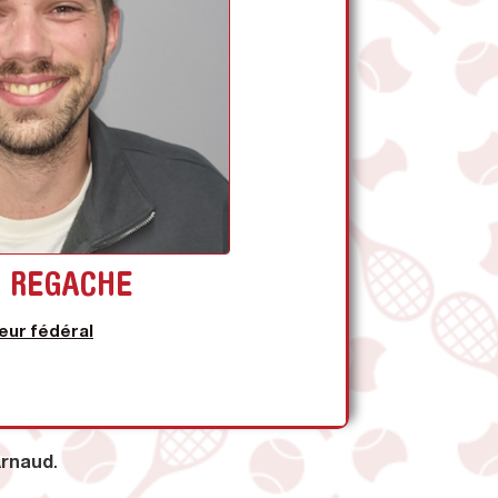
lifications :
 Fédéral bénévole
d REGACHE
teur fédéral
rnaud
.