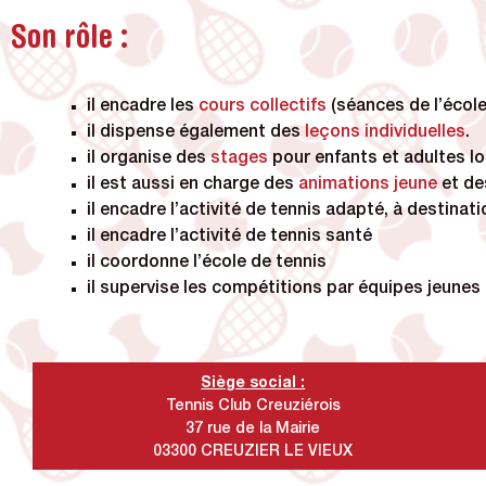
Son rôle :
il encadre les
cours collectifs
(séances de l’école
il dispense également des
leçons individuelles
.
il organise des
stages
pour enfants et adultes lo
il est aussi en charge des
animations jeune
et d
il encadre l’activité de tennis adapté, à destin
il encadre l’activité de tennis santé
il coordonne l’école de tennis
il supervise les compétitions par équipes jeunes
Siège
social :
Tennis Club Creuziérois
37 rue de la Mairie
03300 CREUZIER LE VIEUX