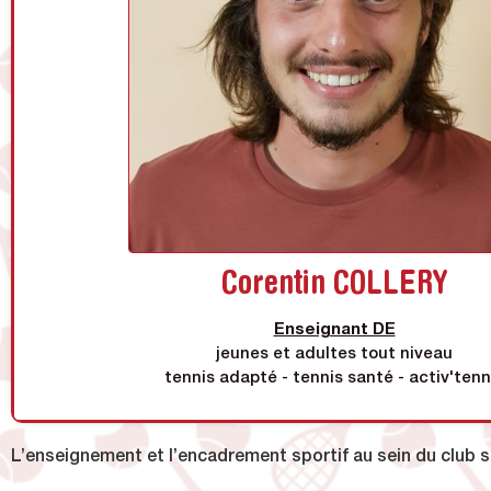
BAFA
BPJEPS - activité pour tous
CQP - Éducateur de tennis
CC Accueil et inclusion de personnes en situation
DEJEPS tennis
Qualification Tennis Santé
Corentin COLLERY
Enseignant DE
jeunes et adultes tout niveau
tennis adapté - tennis santé - activ'tenn
L’enseignement et l’encadrement sportif au sein du club 