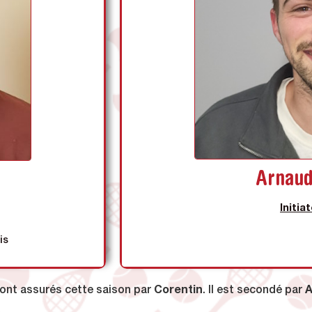
Ses qua
Initiateur
 de handicap
Arnau
Initia
is
sont assurés cette saison par
Corentin
. Il est secondé par
A